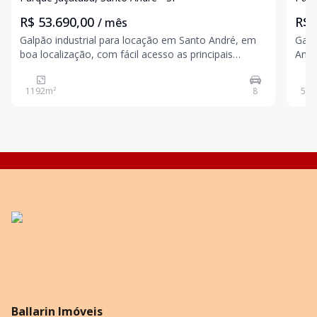
R$ 53.690,00
R$ 
/ mês
Galpão industrial para locação em Santo André, em
Galp
boa localização, com fácil acesso as principais
Andr
rodovias. Área de terreno: 1.192m²; Área construída:
principais r
1.192m²; Área fabril: 891,75m²; Pé direito: 12 metros;
Área 
1192
m²
8
532
Energia: Trifásico. Para mais informaçõ
trifásica. Para mais inf
nos
Ballarin Imóveis