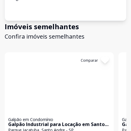
Imóveis semelhantes
Confira imóveis semelhantes
Cód:
4459
Comparar
Có
Galpão em Condomínio
Galp
Galpão Industrial para Locação em Santo
Gal
André
San
Parque Jaçatuba, Santo Andre - SP
Parq