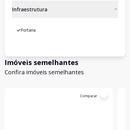
Infraestrutura
Portaria
Imóveis semelhantes
Confira imóveis semelhantes
Cód:
4502
Comparar
Có