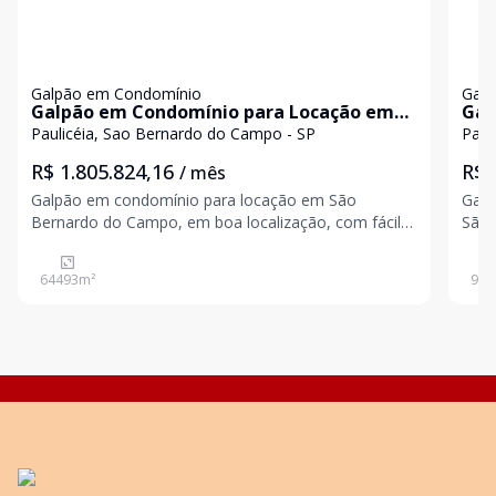
Galpão em Condomínio
Galp
Galpão em Condomínio para Locação em
Gal
São Bernardo do Campo
Loc
Paulicéia, Sao Bernardo do Campo - SP
Paul
R$ 1.805.824,16
R$ 
/ mês
Galpão em condomínio para locação em São
Galp
Bernardo do Campo, em boa localização, com fácil
São 
acesso as principais rodovias. Área construída:
64.493,72
64493
m²
967